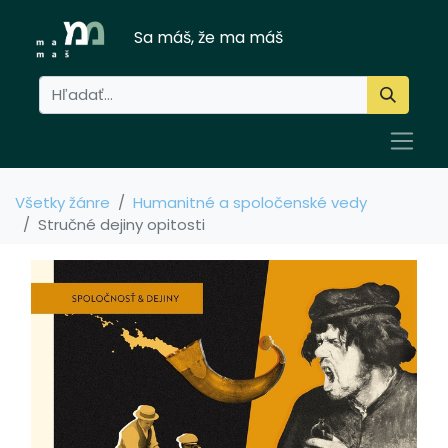
Sa máš, že ma máš
Všetky žánre
Humanitné a spoločenské vedy
Stručné dejiny opitosti