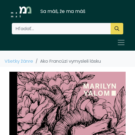
Sa máš, že ma máš
Všetky žánre
Ako Francúzi vymysleli lásku