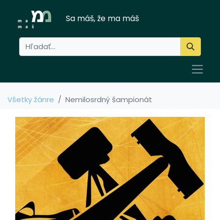
Sa máš, že ma máš
Všetky žánre
Nemilosrdný šampionát