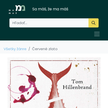
Sa máš, že ma máš
Všetky žánre
Červené zlato