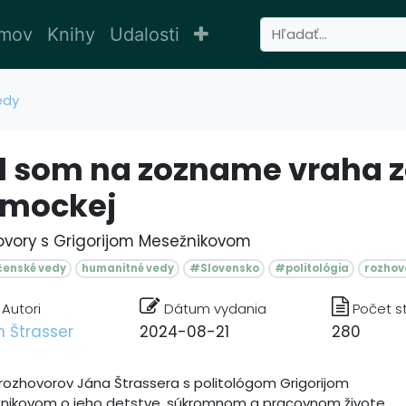
mov
Knihy
Udalosti
edy
l som na zozname vraha 
mockej
ovory s Grigorijom Mesežnikovom
čenské vedy
humanitné vedy
#Slovensko
#politológia
rozhov
Autori
Dátum vydania
Počet s
n Štrasser
2024-08-21
280
 rozhovorov Jána Štrassera s politológom Grigorijom
nikovom o jeho detstve, súkromnom a pracovnom živote.