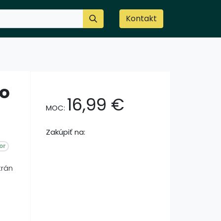
Kontakt
zo
16,99
€
MOC:
Zakúpiť na:
or
trán