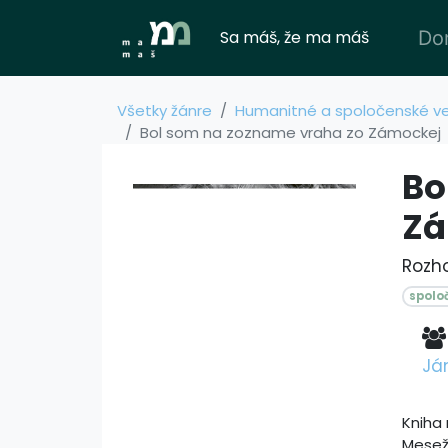
Sa máš, že ma máš
Do
Všetky žánre
Humanitné a spoločenské v
Bol som na zozname vraha zo Zámockej
Bo
Zá
Rozh
spolo
Já
Kniha
Mesež