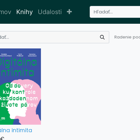
mov
Knihy
Udalosti
Radenie pod
álna intimita
€