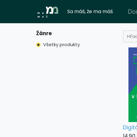
Sa máš, že ma máš
Do
Žánre
Všetky produkty
Digit
14,90