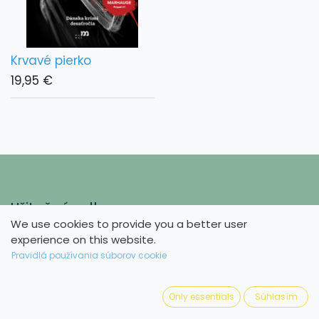
Krvavé pierko
19,95
€
Užitočné odkazy
We use cookies to provide you a better user
Domov
experience on this website.
Knihy
Pravidlá používania súborov cookie
Články a recenzie
O nás
Only essentials
Súhlasím