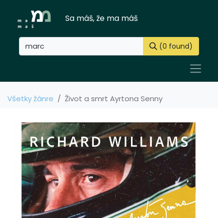
Sa máš, že ma máš
(0 found)
Všetky žánre
Život a smrt Ayrtona Senny