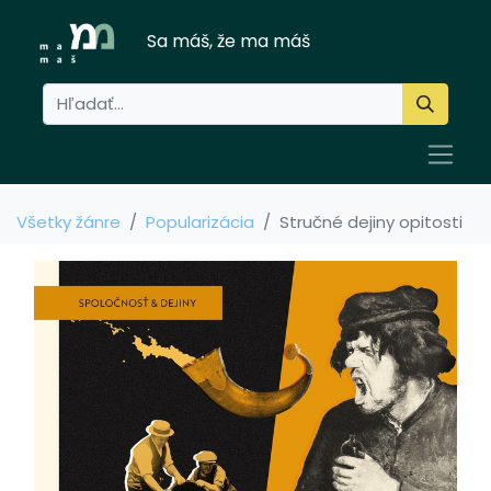
Sa máš, že ma máš
Všetky žánre
Popularizácia
Stručné dejiny opitosti