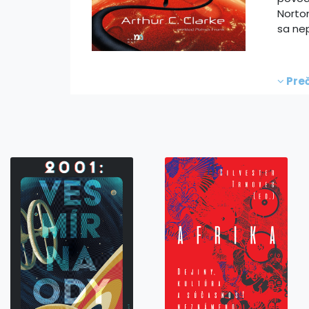
Norton
sa ne
Preč