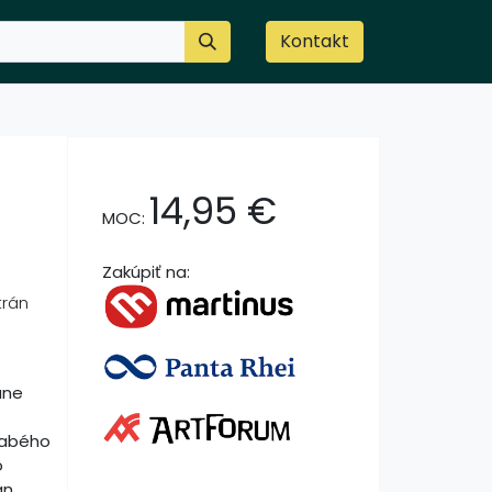
Kontakt
14,95
€
MOC:
Zakúpiť na:
trán
ane
labého
o
án