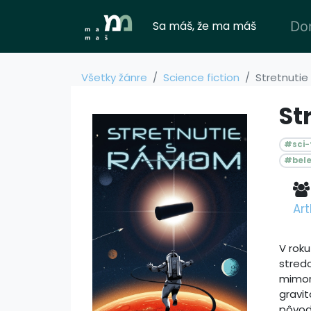
Sa máš, že ma máš
Do
Všetky žánre
Science fiction
Stretnuti
St
#sci-f
#bele
Art
V roku
stred
mimor
gravi
pôvod