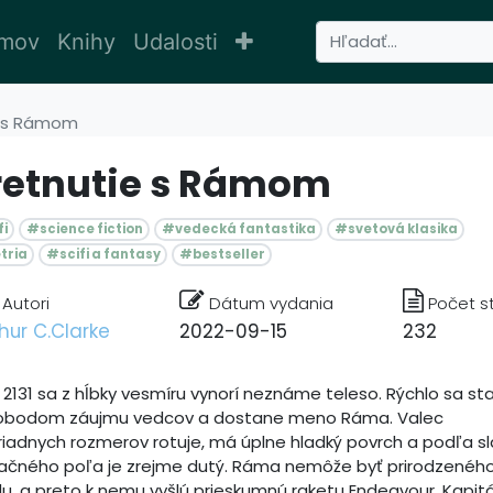
mov
Knihy
Udalosti
e s Rámom
retnutie s Rámom
i
#science fiction
#vedecká fantastika
#svetová klasika
tria
#scifi a fantasy
#bestseller
Autori
Dátum vydania
Počet s
hur C.Clarke
2022-09-15
232
 2131 sa z hĺbky vesmíru vynorí neznáme teleso. Rýchlo sa st
obodom záujmu vedcov a dostane meno Ráma. Valec
iadnych rozmerov rotuje, má úplne hladký povrch a podľa s
tačného poľa je zrejme dutý. Ráma nemôže byť prirodzenéh
u, a preto k nemu vyšlú prieskumnú raketu Endeavour. Kapit