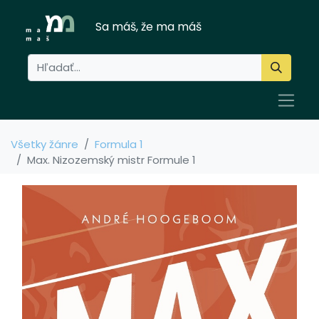
Sa máš, že ma máš
Všetky žánre
Formula 1
Max. Nizozemský mistr Formule 1