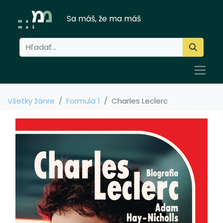
Sa máš, že ma máš
Všetky žánre
Formula 1
Charles Leclerc