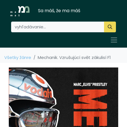
Sa máš, že ma máš
Všetky žánre
Mechanik. Vzrušujúcí svět zákulisí F1